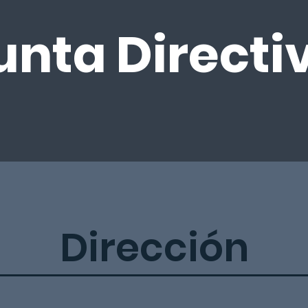
unta Directi
Dirección