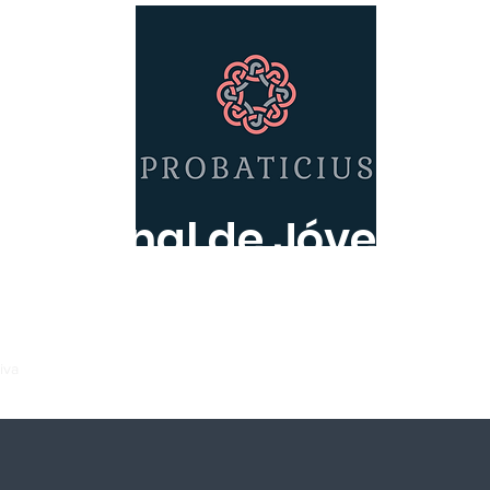
rnacional de Jóvenes J
Derecho Probatorio
iva
Consejo Académico
Miembros
Actividades
Publicaciones